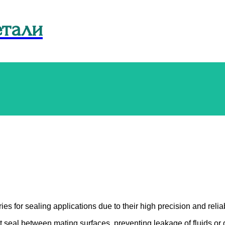
Menu
етали
 for sealing applications due to their high precision and reliabi
ht seal between mating surfaces, preventing leakage of fluids or