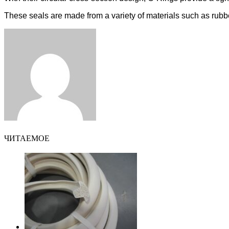
These seals are made from a variety of materials such as rubber
Facebook
Twitter
LinkedIn
Tumblr
Pinterest
Reddit
VKontakte
Odnoklassniki
Skype
WhatsApp
Telegram
Viber
Share
Print
via
Email
ЧИТАЕМОЕ