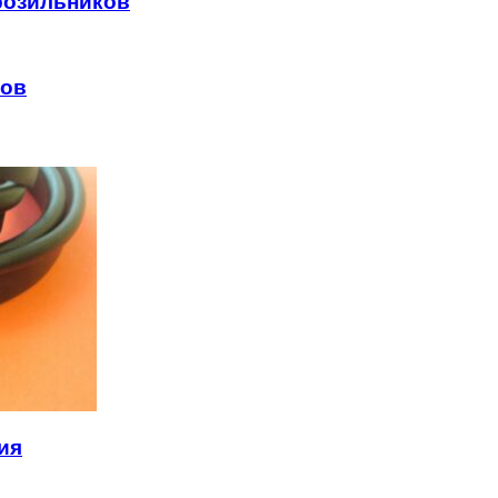
розильников
мов
ия