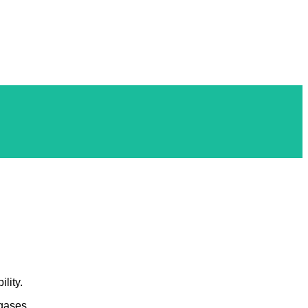
lity.
 gases.