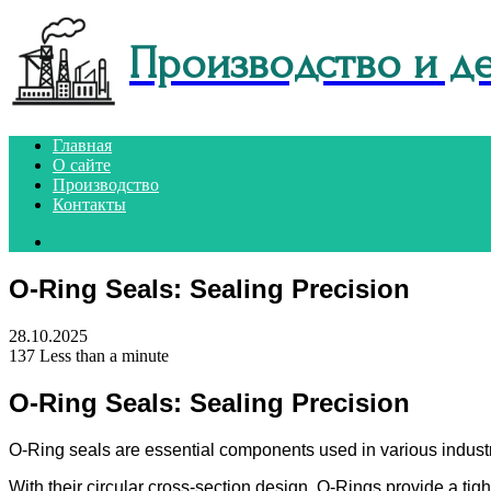
Производство и д
Главная
О сайте
Производство
Контакты
Search
for
O-Ring Seals: Sealing Precision
28.10.2025
137
Less than a minute
O-Ring Seals: Sealing Precision
O-Ring seals are essential components used in various industries
With their circular cross-section design, O-Rings provide a tig