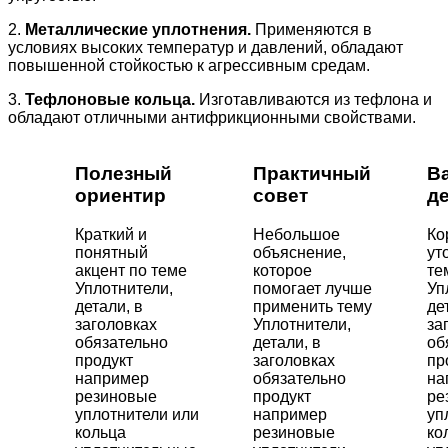
2.
Металлические уплотнения.
Применяются в
условиях высоких температур и давлений, обладают
повышенной стойкостью к агрессивным средам.
3.
Тефлоновые кольца.
Изготавливаются из тефлона и
обладают отличными антифрикционными свойствами.
Полезный
Практичный
В
ориентир
совет
д
Краткий и
Небольшое
Ко
понятный
объяснение,
ут
акцент по теме
которое
те
Уплотнители,
помогает лучше
Уп
детали, в
применить тему
де
заголовках
Уплотнители,
за
обязательно
детали, в
об
продукт
заголовках
пр
например
обязательно
на
резиновые
продукт
ре
уплотнители или
например
уп
кольца
резиновые
ко