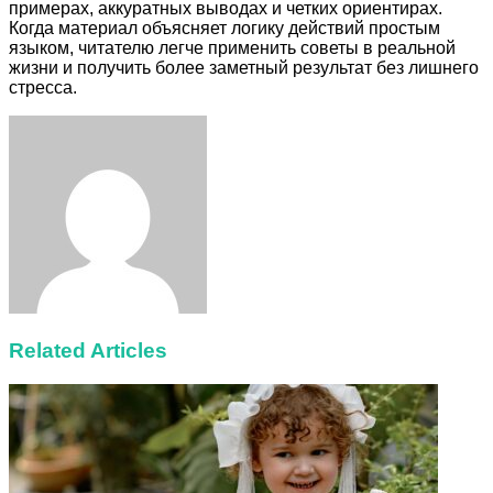
примерах, аккуратных выводах и четких ориентирах.
Когда материал объясняет логику действий простым
языком, читателю легче применить советы в реальной
жизни и получить более заметный результат без лишнего
стресса.
Facebook
Twitter
LinkedIn
Tumblr
Pinterest
Reddit
VKontakte
Odnoklassniki
Skype
WhatsApp
Telegram
Viber
Share
Print
via
Email
Related Articles