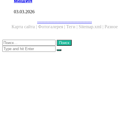
машин
03.03.2026
Facebook
Twitter
WhatsApp
Telegram
--------------------------------------
Карта сайта |
Фотогалерея |
Теги |
Sitemap.xml |
Разное
Close
Найти:
Close
Search
for