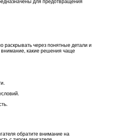
предназначены для предотвращения
о раскрывать через понятные детали и
ь внимание, какие решения чаще
и.
условий.
ть.
гателя обратите внимание на
сть с типом двигателя