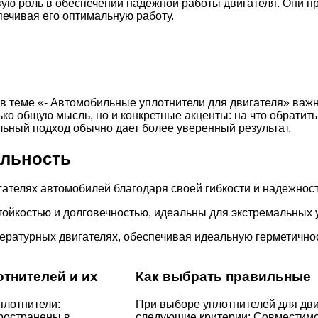
вую роль в обеспечении надежной работы двигателя. Они 
спечивая его оптимальную работу.
в теме «- Автомобильные уплотнители для двигателя» важн
ько общую мысль, но и конкретные акценты: на что обратит
ьный подход обычно дает более уверенный результат.
альность
ателях автомобилей благодаря своей гибкости и надежност
ойкостью и долговечностью, идеальны для экстремальных 
ратурных двигателях, обеспечивая идеальную герметичнос
тнителей и их
Как выбрать правильные
плотнители:
При выборе уплотнителей для дви
ространены в
следующие критерии: Совместимо